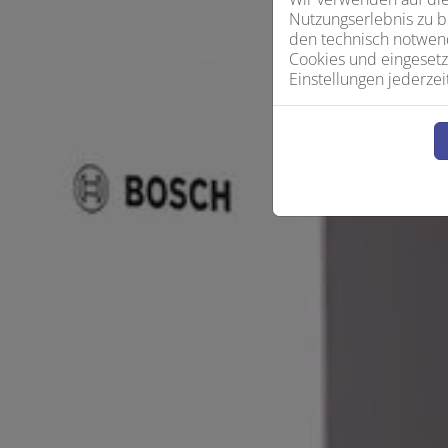
Nutzungserlebnis zu b
den technisch notwend
Cookies und eingesetz
Einstellungen jederzei