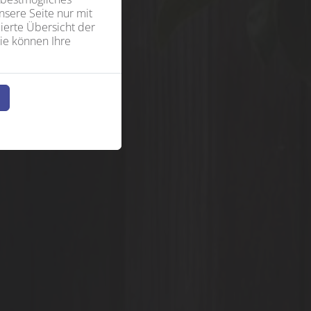
sere Seite nur mit
ierte Übersicht der
ie können Ihre
n