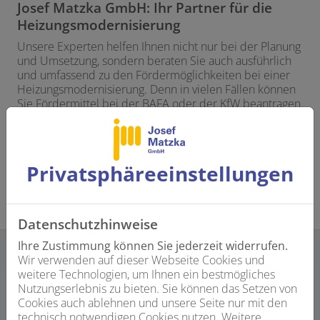
Josef Matzka GmbH: Ihr Partner für die
Heizungsmodernisierung
Unsere Experten helfen Ihnen nicht nur bei der Planung
und Umsetzung, sondern beraten Sie auch ausführlich
und umfassend zu den Fördermöglichkeiten bei einer
Heizungsmodernisierung. Denn in vielen Fällen können
Sie Fördermittel bei der BAFA oder der KfW beantragen
und bares Geld sparen. Da alle modernen
Heizungsanlagen eine bessere Energieeffizienz haben
als alte Systeme, ist eine Förderung oft möglich –
übrigens auch für eine Energieberatung!
Privatsphäre­einstellungen
Datenschutzhinweise
Ihre Zustimmung können Sie jederzeit widerrufen.
Wir verwenden auf dieser Webseite Cookies und
weitere Technologien, um Ihnen ein bestmögliches
Unser Angebot für Sie:
Nutzungserlebnis zu bieten. Sie können das Setzen von
Cookies auch ablehnen und unsere Seite nur mit den
technisch notwendigen Cookies nutzen. Weitere