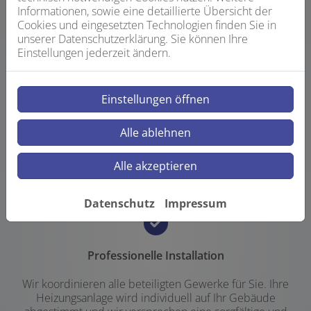
Informationen, sowie eine detaillierte Übersicht der
Cookies und eingesetzten Technologien finden Sie in
unserer Datenschutzerklärung. Sie können Ihre
Einstellungen jederzeit ändern.
Qualität vom Fachmann
Einstellungen öffnen
Wir verbauen ausschließlich Markenprodukte
führender Hersteller. Sie profitieren von umfassenden
Alle ablehnen
Service- und Garantieleistungen und wir kümmern uns
um einen regelmäßigen Service und Wartung
Alle akzeptieren
Datenschutz
Impressum
Professionelle Installation
Wir koordinieren alle beteiligten Gewerke für Sie. Ihre
Heizungsanlage wird individuell auf Ihr Gebäude