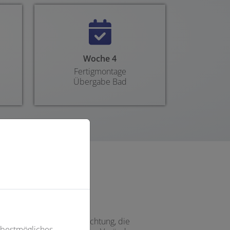
Fortschritt von 0 
Woche 4
Fertigmontage
Übergabe Bad
ne stimmungsvolle Beleuchtung, die
 bestmögliches