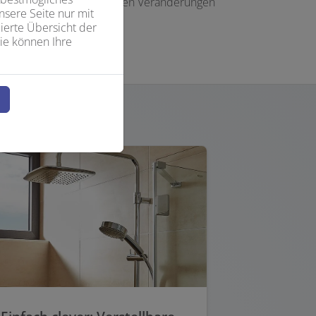
n Ihnen, wie Sie mit kleinen Veränderungen
sere Seite nur mit
ierte Übersicht der
ie können Ihre
n