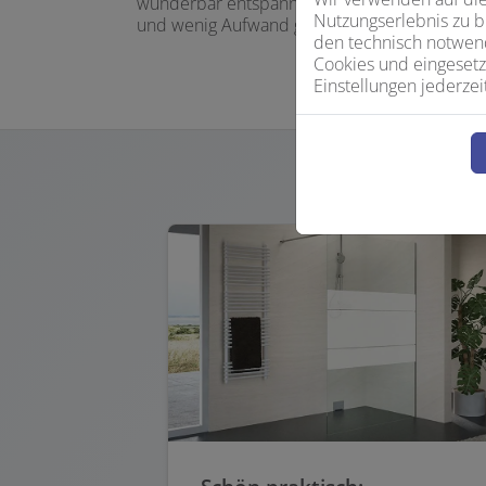
wunderbar entspannt. Es sind solche Details
Nutzungserlebnis zu b
und wenig Aufwand große Wirkung erzielen.
den technisch notwend
Cookies und eingesetz
Einstellungen jederzei