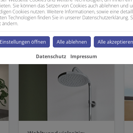
, die Ihr Bad jeden Tag zu etwas Besonderem machen. Wir zeige
ieten. Sie können das Setzen von Cookies auch ablehnen und un
igen Cookies nutzen. Weitere Informationen, sowie eine detaill
ten Technologien finden Sie in unserer Datenschutzerklärung. S
t ändern.
Einstellungen öffnen
Alle ablehnen
Alle akzeptiere
Datenschutz
Impressum