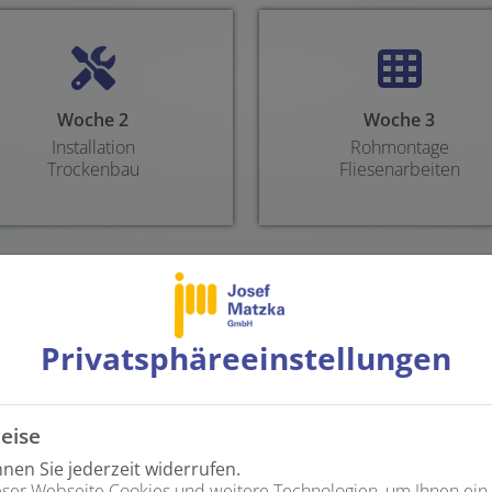
Counter-
Woche 2
Woche 3
Installation
Rohmontage
Trockenbau
Fliesenarbeiten
Privatsphäre­einstellungen
von Josef Matzka GmbH
eise
hler fühlen
en Sie jederzeit widerrufen.
ssiert. Moderne Armaturen, die dem Auge schmeicheln. Oder ei
ser Webseite Cookies und weitere Technologien, um Ihnen ein