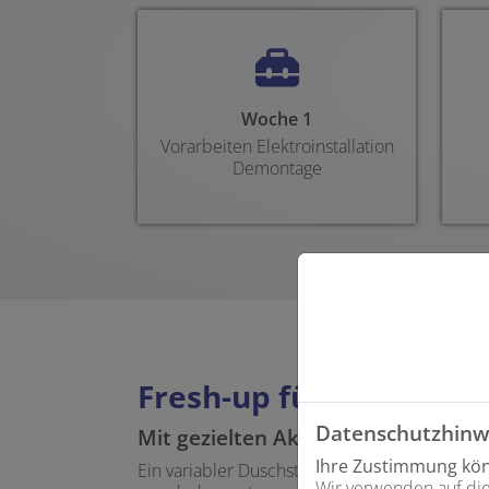
Woche 1
Vorarbeiten Elektroinstallation
Demontage
Fresh-up für Ihr Bad 
Datenschutzhinw
Mit gezielten Akzenten rundum wo
Ihre Zustimmung könn
Ein variabler Duschstrahl, der wohltuend ma
Wir verwenden auf die