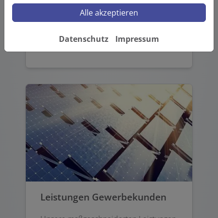
weiteren Bereichen der Haustechnik –
Alle akzeptieren
von SmartHome über Photovoltaik bis
hin zu Staubsaugeranlagen.
Datenschutz
Impressum
Weiterlesen
Leistungen Gewerbekunden