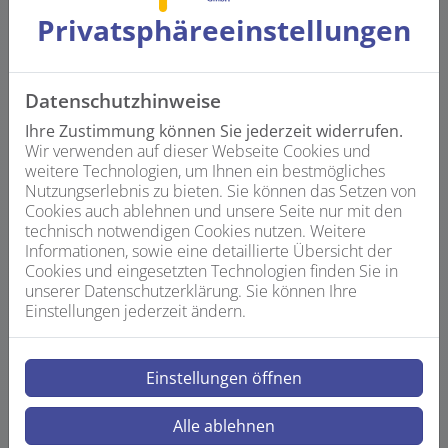
Privatsphäre­einstellungen
Weiterlesen
Datenschutzhinweise
Ihre Zustimmung können Sie jederzeit widerrufen.
Wir verwenden auf dieser Webseite Cookies und
weitere Technologien, um Ihnen ein bestmögliches
Nutzungserlebnis zu bieten. Sie können das Setzen von
Cookies auch ablehnen und unsere Seite nur mit den
technisch notwendigen Cookies nutzen. Weitere
Informationen, sowie eine detaillierte Übersicht der
Cookies und eingesetzten Technologien finden Sie in
unserer Datenschutzerklärung. Sie können Ihre
Einstellungen jederzeit ändern.
Haustechnik
Einstellungen öffnen
Sanitärinstallationen für langfristig
sauberes Wasser sind unsere Stärke.
Alle ablehnen
Wir unterstützen Sie aber in vielen