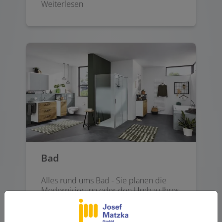
Weiterlesen
Bad
Alles rund ums Bad - Sie planen die
Modernisierung oder den Umbau Ihres
Bads? Profitieren Sie von unserer
umfassenden Kompetenz in der
Badsanierung.