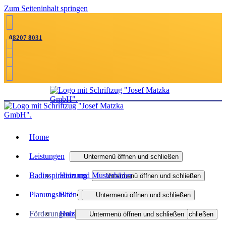
Zum Seiteninhalt springen
08207 8031
Home
Leistungen
Untermenü öffnen und schließen
Badinspiration und Musterbäder
Heizung
Untermenü öffnen und schließen
Planungshilfen
Bad
Heizungsmodernisierung
Untermenü öffnen und schließen
Untermenü öffnen und schließen
Förderungen
Haustechnik
Heizungsanfrage-Assistent
Heizen mit Gas
Badmodernisierung
Untermenü öffnen und schließen
Untermenü öffnen und schließen