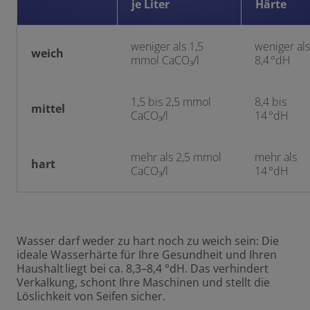
je Liter
Härte
weniger als 1,5
weniger als
weich
mmol CaCO₃/l
8,4 °dH
1,5 bis 2,5 mmol
8,4 bis
mittel
CaCO₃/l
14 °dH
mehr als 2,5 mmol
mehr als
hart
CaCO₃/l
14 °dH
Wasser darf weder zu hart noch zu weich sein: Die
ideale Wasserhärte für Ihre Gesundheit und Ihren
Haushalt liegt bei ca. 8,3–8,4 °dH. Das verhindert
Verkalkung, schont Ihre Maschinen und stellt die
Löslichkeit von Seifen sicher.