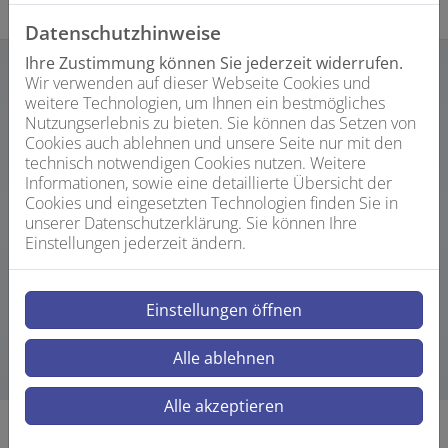
Datenschutzhinweise
Ihre Zustimmung können Sie jederzeit widerrufen.
Wir verwenden auf dieser Webseite Cookies und
weitere Technologien, um Ihnen ein bestmögliches
Neugierig, wie das im Alltag aussieht?
Nutzungserlebnis zu bieten. Sie können das Setzen von
Cookies auch ablehnen und unsere Seite nur mit den
Mach ein
technisch notwendigen Cookies nutzen. Weitere
Schnupperpraktikum.
Informationen, sowie eine detaillierte Übersicht der
Cookies und eingesetzten Technologien finden Sie in
unserer Datenschutzerklärung. Sie können Ihre
Wir bieten dir die Möglichkeit in unseren Betrieb im
Einstellungen jederzeit ändern.
Rahmen eines Praktikums hineinzuschauen. Wir freuen
uns auf deine Bewerbung über unser Kontaktformular.
Einstellungen öffnen
Zum Bewerbungsformular
Alle ablehnen
Alle akzeptieren