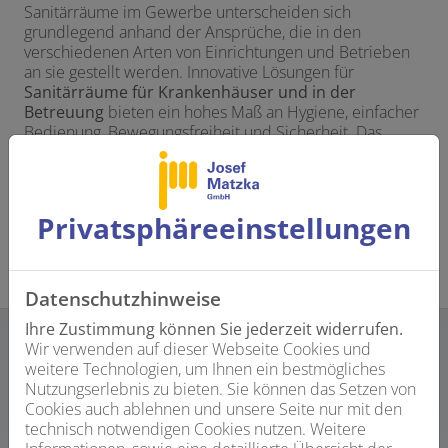
Sanitärräume im Gewerbe unterscheiden sich
grundlegend anhand der Ansprüche, die in den
verschiedenen Arten von Einrichtungen und Betrieben
an sie gestellt werden. Innovative Lösungen für
Sanitärräume für Krankenhäuser und in der
Betreuung
bieten ein hohes Maß an Hygiene, einfacher
Bedienung, Bewegungsfreiheit und Sicherheit. Das
Kinderbad ist in Form und Funktion speziell auf die
Benutzung durch Kinder ausgerichtet und integriert in
Sanitärräume für Kindertagesstätten und
Kindergärten
kindgerechte Sanitärkonzepte.
Privatsphäre­einstellungen
Datenschutzhinweise
Ihre Zustimmung können Sie jederzeit widerrufen.
Wir verwenden auf dieser Webseite Cookies und
weitere Technologien, um Ihnen ein bestmögliches
Sanitärräume für Flughäfen und Messegelände
sowie
Nutzungserlebnis zu bieten. Sie können das Setzen von
Sanitärräume für Sportstätten und Schulen
bedürfen
Cookies auch ablehnen und unsere Seite nur mit den
der Möglichkeit zur gleichzeitigen Nutzung durch viele
technisch notwendigen Cookies nutzen. Weitere