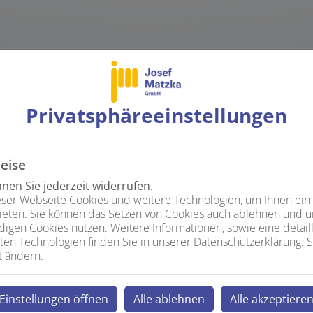
Unser Angebot im Überblick:
Privatsphäre­einstellungen
eise
en Sie jederzeit widerrufen.
ser Webseite Cookies und weitere Technologien, um Ihnen ein
Individuelle Planung und Beratung
ieten. Sie können das Setzen von Cookies auch ablehnen und un
igen Cookies nutzen. Weitere Informationen, sowie eine detaill
Schnelle Hilfe bei Wasserschäden dank Notfallhotline
ten Technologien finden Sie in unserer Datenschutzerklärung. S
Eine effiziente Bautrocknung durch Fachleute
t ändern.
Professionelle Feuchtigkeitsmessungen, um Schimmel vorzub
Leckageortung und Reparatur
Einstellungen öffnen
Alle ablehnen
Alle akzeptiere
eine unverbindliche Anfrage nutzen Sie unser
Kontaktformu