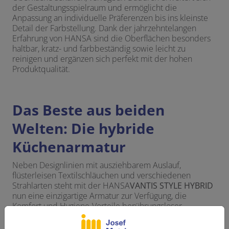
der Gestaltungsspielraum und ermöglicht die
Anpassung an individuelle Präferenzen bis ins kleinste
Detail der Farbstellung. Dank der jahrzehntelangen
Erfahrung von HANSA sind die Oberflächen besonders
haltbar, kratz- und farbbeständig sowie leicht zu
reinigen und ergänzen sich perfekt mit der hohen
Produktqualität.
Das Beste aus beiden
Welten: Die hybride
Küchenarmatur
Neben Designlinien mit ausziehbarem Auslauf,
flüsterleisen Textilschläuchen und verschiedenen
Strahlarten steht mit der HANSA
VANTIS STYLE HYBRID
nun eine einzigartige Armatur zur Verfügung, die
Komfort und Hygiene-Vorteile berührungsloser
Bedienung mit den gewohnten Einstelloptionen eines
Hebelmischers verbindet. Daraus entsteht ein