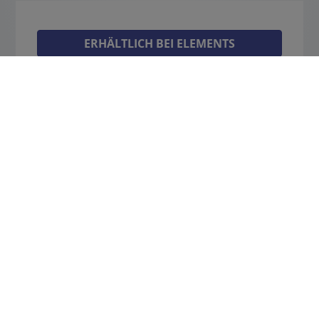
ERHÄLTLICH BEI ELEMENTS
Bitte das
Cookie-Consent-Tool öffnen
, um die für dieses