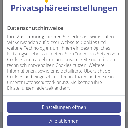
Interesse an einer neuen Herausforderung?
Privatsphäre­einstellungen
Als Ansprechpartner der Firma Josef Matzka GmbH aus
Affing möchte ich gerne ein unverbindliches und
attraktives Job-Angebot vorstellen.
Datenschutzhinweise
Dazu geht der erste Schritt ganz einfach über unsere
Kurzbewerbung ganz unten, aber auch telefonisch sind
Ihre Zustimmung können Sie jederzeit widerrufen.
wir jederzeit erreichbar.
Wir verwenden auf dieser Webseite Cookies und
weitere Technologien, um Ihnen ein bestmögliches
Wir freuen uns auf die Zusammenarbeit!
Nutzungserlebnis zu bieten. Sie können das Setzen von
Cookies auch ablehnen und unsere Seite nur mit den
Kontakt
technisch notwendigen Cookies nutzen. Weitere
Ansprechpartner: Herr Joel Matzka
Informationen, sowie eine detaillierte Übersicht der
E-Mail: info@matzka-heizungsbau.de
Cookies und eingesetzten Technologien finden Sie in
unserer Datenschutzerklärung. Sie können Ihre
Telefon: 08207 8031
Einstellungen jederzeit ändern.
Einstellungen öffnen
Alle ablehnen